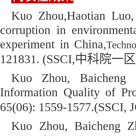
Kuo Zhou,Haotian Luo,
corruption in environment
experiment in China,
Techno
121831. (SSCI,中科院
Kuo Zhou, Baicheng Z
Information Quality of Pro
65(06): 1559-1577.(SSCI
Kuo Zhou, Baicheng Z