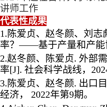
讲师工作
代表性成果
1.陈爱贞、赵冬颜、刘志
率？——基于产量和产能协
2.赵冬颜、陈爱贞. 外
率[J].
社会科学战线，20
2
3.陈爱贞、赵冬颜
出口
.
经济，
2022年第
期。
9