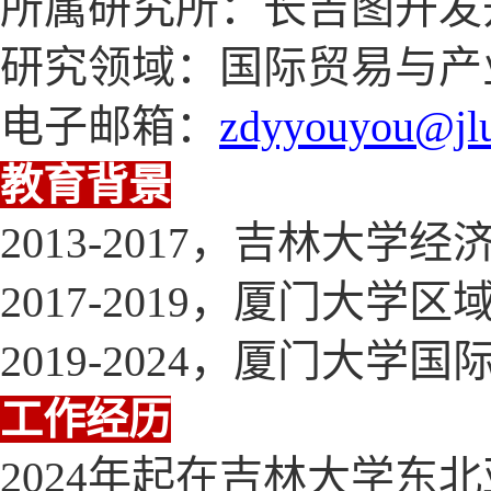
所属研究所：长吉图开发
研究领域：国际贸易与产
电子邮箱：
zdyyouyou
@jl
教育背景
20
-201
，吉林大学经
13
7
201
-20
，厦门大学区
7
19
201
-20
，厦门大学国
9
24
工作经历
202
年起在吉林大学东北
4